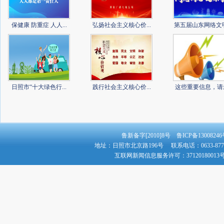
保健康 防重症 人人...
弘扬社会主义核心价...
第五届山东网络文
日照市“十大绿色行...
践行社会主义核心价...
这些重要信息，请未.
鲁新备字[2010]8号 鲁ICP备130082
地址：日照市北京路196号 联系电话：0633-8779
互联网新闻信息服务许可：3712018001