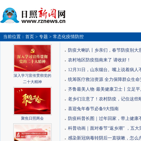
当前位置：
首页
> 专题
> 常态化疫情防控
防疫大喇叭丨乡亲们，春节防疫别大意，
农村地区防疫指南来了 请收好！
12月31日，山东烟台。嘴上说着病人不
深入学习宣传贯彻党的
统筹医疗救治资源 全力保障群众生命安全
二十大精神
齐鲁最美人物·最美健康卫士丨立足平凡岗
老乡们注意了！农村防疫，记住这些
喜迎兔年春节必备9大指南
聚焦日照两会
防疫科普长图｜过年回家，带上健康不
科普动画｜面对春节“返乡潮” ，五大策
感染新冠病毒转阴后一直咳嗽，怎么办？