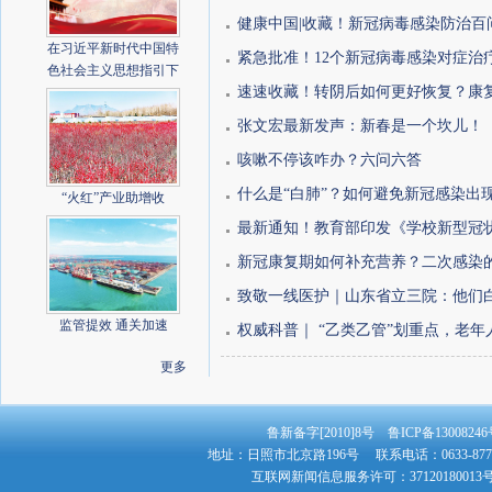
健康中国|收藏！新冠病毒感染防治百问
在习近平新时代中国特
紧急批准！12个新冠病毒感染对症治
色社会主义思想指引下
速速收藏！转阴后如何更好恢复？康
张文宏最新发声：新春是一个坎儿！
咳嗽不停该咋办？六问六答
什么是“白肺”？如何避免新冠感染出现
“火红”产业助增收
最新通知！教育部印发《学校新型冠状病
新冠康复期如何补充营养？二次感染
致敬一线医护｜山东省立三院：他们白衣
监管提效 通关加速
权威科普｜ “乙类乙管”划重点，老年人
更多
鲁新备字[2010]8号 鲁ICP备130082
地址：日照市北京路196号 联系电话：0633-8779
互联网新闻信息服务许可：3712018001