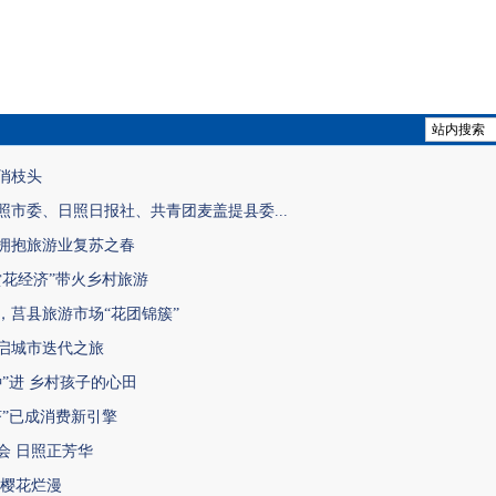
俏枝头
照市委、日照日报社、共青团麦盖提县委...
拥抱旅游业复苏之春
赏花经济”带火乡村旅游
，莒县旅游市场“花团锦簇”
启城市迭代之旅
种”进 乡村孩子的心田
济”已成消费新引擎
会 日照正芳华
 樱花烂漫