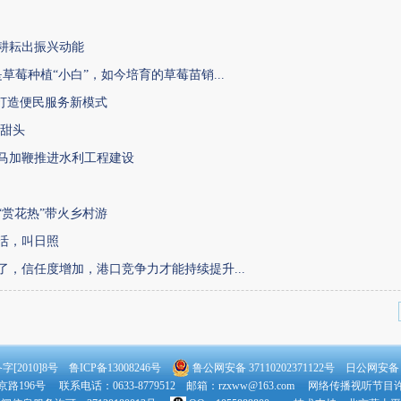
耕耘出振兴动能
草莓种植“小白”，如今培育的草莓苗销...
”打造便民服务新模式
大甜头
马加鞭推进水利工程建设
“赏花热”带火乡村游
活，叫日照
了，信任度增加，港口竞争力才能持续提升...
[2010]8号 鲁ICP备13008246号
鲁公网安备 37110202371122号
日公网安备：37
196号 联系电话：0633-8779512 邮箱：rzxww@163.com 网络传播视听节目许可