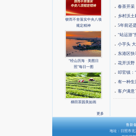
春茶开采
乡村沃土
锲而不舍落实中央八项
5年前还是
规定精神
“站运游
小芋头 
东港区快
“经山历海 · 美图日
花开沃野
照”每日一图
叩官镇：
有一种生
客户满意
梯田茶园美如画
更多
鲁新备字
地址：日照市北京路