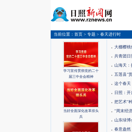
当前位置：
首页
> 专题
> 春天进行时
大棚樱桃
共青团日
山海天：
学习宣传贯彻党的二十
五莲县“
届三中全会精神
这个春天
日照：开
把艺术“
当好全面深化改革排头
“周末经
兵
山东绿博
春意盎然