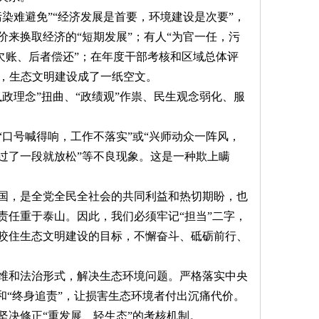
染难避免”“经济发展是首要，环境建设是次要”，
价来换取经济的“短期发展”；有人“为官一任，污
态欠账、后者偿还”；在年度干部考核和区域总体评
是，生态文明建设成了一纸空文。
政理念”扭曲、“政绩观”作祟、民生观念弱化、服
“口号喊得响，工作不落实”或“兴师动众一阵风，
过了一段就放松”等不良现象。这是一种欺上瞒
国，是全党全民全社会的共同利益和热切期盼，也
责任重于泰山。因此，我们必须牢记“担当”二字，
咬住生态文明建设的目标，不懈奋斗、砥砺前行、
维和法治形式，解决生态环境问题。严格落实中央
和“终身追责”，让损害生态环境者付出沉痛代价。
坚决修正“重发展、轻生态”的考核机制。