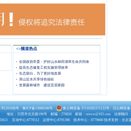
<>频道热点
全国政协常委：护好山水林田湖草生命共同体
提高生态修复工程实施管理效率
生态留白，为了更好地发展
亲山近水共享绿色福祉
发展森林城市 建设宜居家园
[2010]8号 鲁ICP备13008246号
鲁公网安备 37110202371122号
日公网安备：37
地址：日照市北京路196号 邮编：276826 邮箱：rzxww@163.com 法律顾问
5613 互动中心:8779512 运营中心:8791396 技术中心：8779600 技术支持：
北京