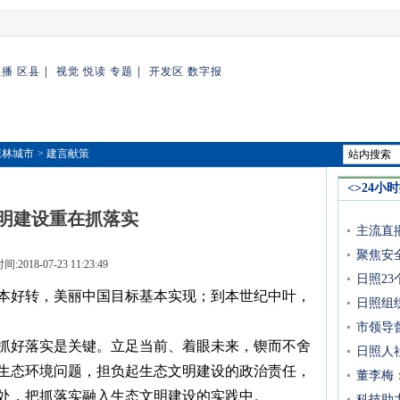
｜
｜
直播
区县
视觉
悦读
专题
开发区
数字报
森林城市
> 建言献策
<>24小
明建设重在抓落实
主流直
聚焦安
:2018-07-23 11:23:49
日照2
根本好转，美丽中国目标基本实现；到本世纪中叶，
日照组
市领导
抓好落实是关键。立足当前、着眼未来，锲而不舍
日照人社
生态环境问题，担负起生态文明建设的政治责任，
董李梅
处，把抓落实融入生态文明建设的实践中。
科技助