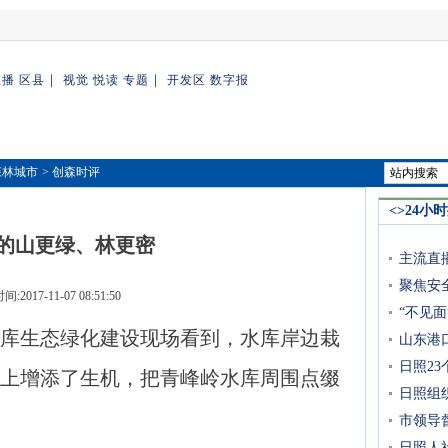
｜
｜
直播
区县
视觉
悦读
专题
开发区
数字报
森林城市
> 创森时评
<>24小
的山更绿、林更密
主流直
聚焦安
:2017-11-07 08:51:50
“不见面
生态绿化建设现场看到，水库岸边栽
山东港
日照2
上增添了生机，把青峰岭水库周围点缀
日照组
市领导
日照人社