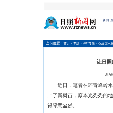
新闻
当前位置：
首页
> 专题
> 2017专题
> 创建国家
让日照
发布时间
近日，笔者在环青峰岭水库
上了新树苗，原本光秃秃的地
得绿意盎然。