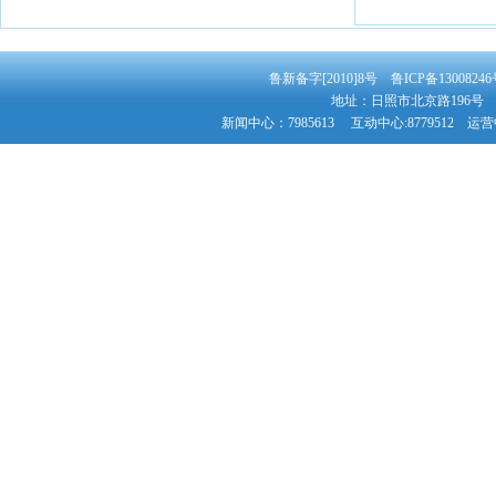
鲁新备字[2010]8号 鲁ICP备130082
地址：日照市北京路196号 邮
新闻中心：7985613 互动中心:8779512 运营