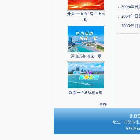
2005
开局“十五五” 奋斗正当
2004
时
2003
经山历海 清凉一夏
跟着一卡通玩转日照
更多
鲁新备字
地址：日照市北京路
互联网新