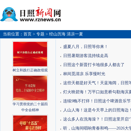
当前位置：
首页
> 专题
> 经山历海 清凉一夏
盛夏八月，日照等你来！
日照暑期游客流持续走高
日照这个新晋打卡地很多人都去了
树立和践行正确政绩观
林间觅清凉 乐享慢时光
这些天都是好天气！天蓝海阔，日照
灯火映碧海！万平口如意桥勾勒海滨
连续9晚不打烊！日照这个啤酒音乐节
学习贯彻党的二十届四
中全会精神
人山人海！这是今天早上的日照海边
这么多人在洗海澡？！日照这里开启“
听，山海间唱响青春和鸣——2026大学