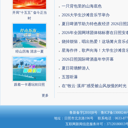
一只背包里的山海底色
开局“十五五” 奋斗正当
2026大学生沙滩音乐节举办
时
夏日啤酒节助力特色夜经济 2026日照国
2026年全国网球团体锦标赛在日照安
烧掉烦恼，唱出热爱！这场篝火音乐
星海作伴，歌声向海！大学生沙滩音
经山历海 清凉一夏
2026日照国际啤酒嘉年华开幕
夏日荷塘醉游人
五莲听瀑
跟着一卡通玩转日照
在“牧云·溪岸”感受被山风放慢的时光
更多
鲁新备字[2010]8号 鲁ICP备130082
地址：日照市北京路196号 联系电话：0633-8779
互联网新闻信息服务许可：3712018001