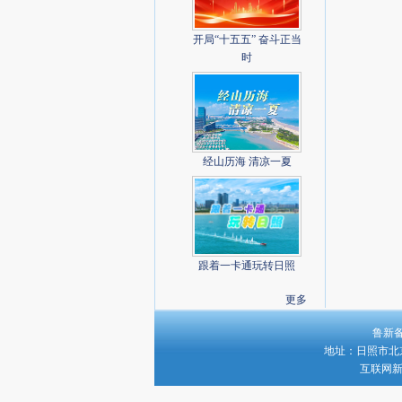
开局“十五五” 奋斗正当
时
经山历海 清凉一夏
跟着一卡通玩转日照
更多
鲁新备字
地址：日照市北京路
互联网新