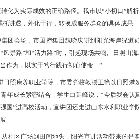
为实际成效的正确路径。我市以“小切口”解析“大
嘱托讲透，外化于行，转换成服务群众的具体成果
团会场，市国控集团魏晓庆讲到阳光海岸绿道如
”“风景路”和“活力路”时，引起现场共鸣。日照山
当作为，以实干笃行践行初心使命。”
进日照康养职业学院，市委党校教授王艳以日照港
青年成长紧密结合；学生白延峰说：“今后我会认
习强国”进高校活动，宣讲团还走进山东水利职业学
展。
社区广场到田间地头，阳光宣讲活动带来的是实