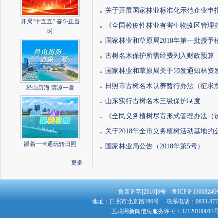
关于开展国家林业标准化示范企业申
开局“十五五” 奋斗正当
《全国检疫性林业有害生物疫区管理
时
国家林业和草原局2018年第一批授
古树名木保护所需经费列入财政预算
国家林业和草原局关于印发通知林资发〔
日照市古树名木认养暂行办法（征求
经山历海 清凉一夏
山东实行古树名木三级保护制度
《全民义务植树尽责形式管理办法（
关于2018年全市义务植树活动基地的
跟着一卡通玩转日照
国家林业局公告（2018年第5号）
更多
鲁新备字[2010]8号 鲁ICP备130082
地址：日照市北京路196号 联系电话：0633-8779
互联网新闻信息服务许可：3712018001