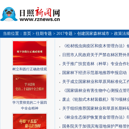
当前位置：
首页
> 往期专题
> 2017专题
> 创建国家森林城市
> 政策法
《松材线虫病疫区和疫木管理办法》
日照市人民政府关于严禁在林区野外
关于推广扶贫造林（种草）专业合作
树立和践行正确政绩观
国家林下经济示范基地推荐申报启动
关于成立国家林业和草原局标准化工
《国家级林业有害生物中心测报点管
废止《轮胎式木材装载机》等70项林
学习贯彻党的二十届四
中全会精神
关于组织推荐国家林业和草原长期科
《林业生态保护恢复资金管理办法》
国务院关于加强滨海湿地保护严格管