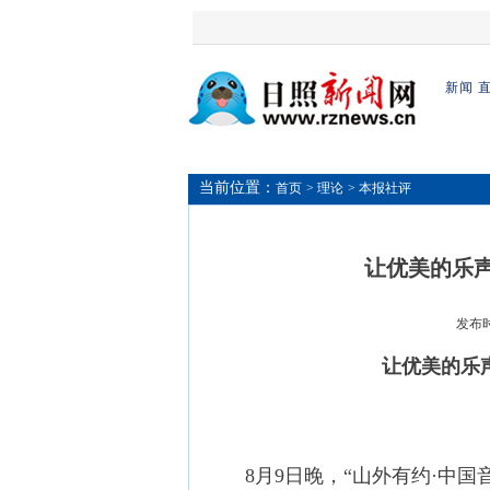
新闻
当前位置：
首页
> 理论
> 本报社评
让优美的乐
发布时间
让优美的乐
8月9日晚，“山外有约·中国