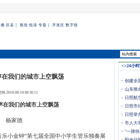
｜
｜
直播
区县
视觉
悦读
专题
开发区
数字报
<>24小
声在我们的城市上空飘荡
创建全
山东推
:2019-08-19 08:36:11
日照航
声在我们的城市上空飘荡
日照市
日照举
杨家德
市人大
“一路
音乐小金钟”第七届全国中小学生管乐独奏展
阳光日