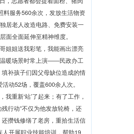
节日，志愿者都会提着面粉、猪肉
料服务560余次，发放生活物资
从为独居老人改造电路、免费安装一
质层面全面延伸至精神维度。
哥姐姐送我彩笔，我能画出漂亮
的温暖场景时常上演——民政办工
，填补孩子们因父母缺位造成的情
活动52场，覆盖600余人次。
我重新‘站’了起来；有了工作，
助残行动”不仅为他发放轮椅，还
，还攒钱修缮了老房，重拾生活信
疾人开展职业技能培训，帮助19