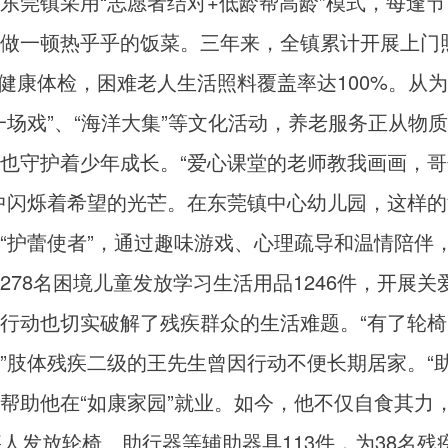
东莞镇采用“志愿者结对+低龄帮高龄”模式，每逢
做一顿热乎乎的饭菜。三年来，全镇累计开展上门照
完成健康体检，困难老人生活照料覆盖率达100%。
一场戏”、“海洋大集”等文化活动，养老服务正从物
守护着少年成长。“爱心课堂的老师教我画画，哥
中闪烁着希望的光芒。在东莞镇中心幼儿园，这样
“护蕾使者”，通过趣味游戏、心理疏导和温情陪伴
78名困境儿童发放学习生活用品1246件，开展关爱
也切实破解了残疾群众的生活难题。“有了轮椅，
”肢体残疾二级的王先生曾因行动不便长期居家。“
帮助他在“如康家园”就业。如今，他不仅自食其力
人发放轮椅、助行器等辅助器具113件，为38名残