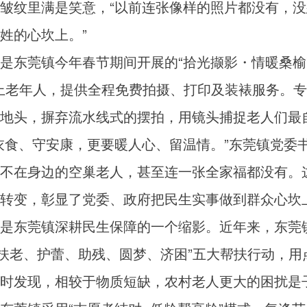
皱纹里满是笑意，“以前连张像样的照片都没有，
姓的心坎上。”
东莞镇今年春节期间开展的“拾光撷影・情暖桑榆
5岁以上老年人，提供全程免费拍摄、打印及装裱服务。
地头，摒弃流水线式的摆拍，用镜头捕捉老人们最
食、守安康，更要暖人心、留温情。”东莞镇党委
不在身边的空巢老人，甚至连一张全家福都没有。
转变，彰显了党委、政府把民生实事做到群众心坎
东莞镇深耕民生保障的一个缩影。近年来，东莞镇
“扶老、护蕾、助残、圆梦、济困”五大帮扶行动，用
发现，相较于物质短缺，农村老人更大的困扰是