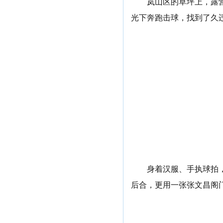
岚山区的草坪上，露
光下奔跑击球，找到了久
身着汉服、手执球拍
后合，更用一张张文昌阁