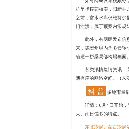
如有网民发布视频称，“
抗旱指挥部核实，阳新县
之前，富水水库仅维持少
门泄洪，属于预案内常规
此外，有网民发布信息称
来，德宏州境内为多云转小
省道一桥梁局部垮塌画面
各类汛情险情资讯，应以
朗有序的网络空间。（来源
科 普
多地雨量
详情：
6月1日开始
大、雨日偏多的特点。
东北冷涡、蒙古冷涡