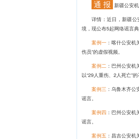
通 报
新疆公安机
详情：
近日，新疆公
境，现公布5起网络谣言
案例一
：喀什公安机
伤员”的虚假视频。
案例二
：巴州公安机
以“29人重伤、2人死亡
案例三
：乌鲁木齐公
谣言。
案例四
：巴州公安机
谣言。
案例五
：昌吉公安机