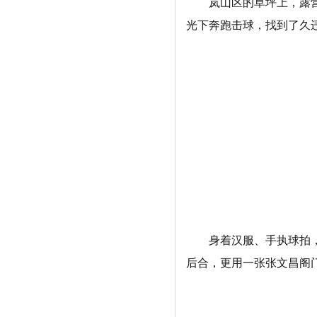
岚山区的草坪上，露
光下奔跑击球，找到了久
身着汉服、手执球拍
后合，更用一张张文昌阁