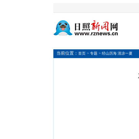
当前位置：
首页
> 专题
> 经山历海 清凉一夏