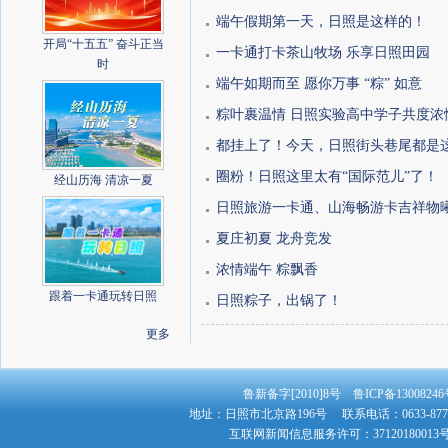
端午假期第一天，日照是这样的！
开局“十五五” 奋斗正当
一卡通打卡茶山牧场 乐享日照田园
时
端午如期而至 愿你万事 “粽” 如意
粽叶裹温情 日照实验高中学子共度浓
都挂上了！今天，日照街头巷尾都是
圈粉！日照这里太有“国际范儿”了！
经山历海 清凉一夏
日照旅游一卡通、山海畅游卡吉祥物曦宝
夏庄初夏 龙舟竞发
浓情端午 粽飘香
跟着一卡通玩转日照
日照粽子，出锅了！
更多
鲁新备字[2010]8号 鲁ICP备130082
地址：日照市北京路196号 联系电话：0633-8779
互联网新闻信息服务许可：3712018001