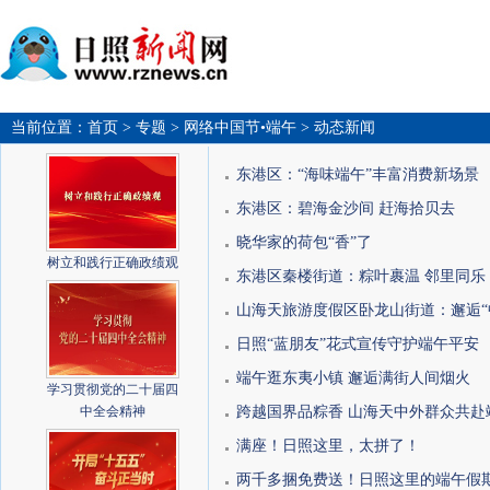
当前位置：
首页
> 专题
> 网络中国节•端午
> 动态新闻
东港区：“海味端午”丰富消费新场景
东港区：碧海金沙间 赶海拾贝去
晓华家的荷包“香”了
树立和践行正确政绩观
东港区秦楼街道：粽叶裹温 邻里同乐
山海天旅游度假区卧龙山街道：邂逅“
日照“蓝朋友”花式宣传守护端午平安
端午逛东夷小镇 邂逅满街人间烟火
学习贯彻党的二十届四
中全会精神
跨越国界品粽香 山海天中外群众共赴
满座！日照这里，太拼了！
两千多捆免费送！日照这里的端午假