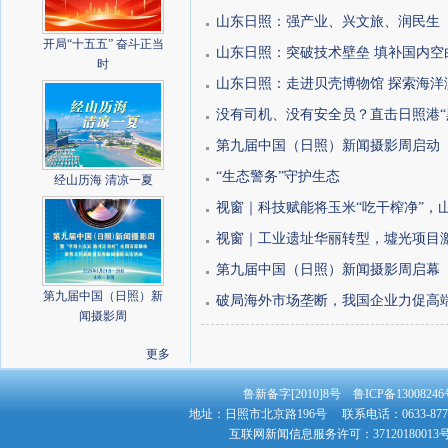
山东日照：强产业、兴文旅、润民生
开局“十五五” 奋斗正当
山东日照：突破技术壁垒 填补国内空
时
山东日照：走进贝壳博物馆 探索海洋
没有司机、没有安全员？直击日照港“黑
第九届中国（日照）新闻摄影周启动
“生态警务”守护生态
经山历海 清凉一夏
视窗｜科技赋能将玉米“吃干榨净”，山
视窗｜工业遗址华丽转型，墟光项目
第九届中国（日照）新闻摄影周启幕
第九届中国（日照）新
​破局海外市场垄断，我国企业力促高端
闻摄影周
更多
鲁新备字[2010]8号 鲁ICP备130082
地址：日照市北京路196号 联系电话：0633-8779
互联网新闻信息服务许可：3712018001