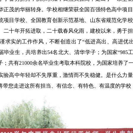
华正茂的华丽转身。学校相继荣获全国百强特色高中项目
统项目学校、全国教育创新示范基地、山东省规范化学校
号。二十年开拓进取，二十载春风化雨，建校以来，勇于
谨求实的工作作风，不断创造出了“低进高出、高进优出
十六届毕业生，共培养出54名北大、清华学子；为国家“985工
学子；共有21000余名毕业生考取本科院校，为国家培养了
高中年轻却不失厚重，激情而不失稳健。是什么力量让
将带您走进这所有担当、有信念、有特色、有温度的学校，