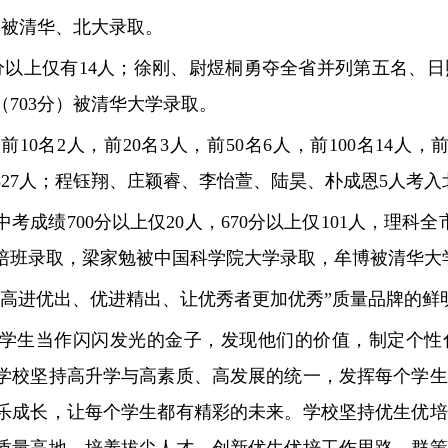
人被清华、北大录取。
0分以上仅有14人；徐刚、尉煜桐勇夺全省并列第五名、
703分）被清华大学录取。
名2人，前20名3人，前50名6人，前100名14人，前1
27人；程钰翔、庄颖睿、李怡萱、陆昊、朴成恩5人考入
成绩700分以上仅20人，670分以上仅101人，理科
培班录取，梁家勉被中国科学院大学录取，牟博被清华大
进优出、优进精出、让优秀者更加优秀”质量品牌的鲜
生当作闪闪发光的金子，发现他们的价值，制定个性
学校坚持高升学与高素质、高发展的统一，发挥每个学生
乐成长，让每个学生都有精彩的未来。学校坚持优生优培
质量高地，培养拔尖人才，创新优生优培工作思路，群策