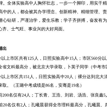
。全体实验高中人胸怀壮志，一步一个脚印，用实干精
高中的人，都会被其办学理念、创新精神、精细管理、责
潜心钻研，严谨治学，爱生乐教；学子齐拼搏，奋发有为
心齐、士气旺、事业兴的大好局面。
精出
以上市区共有125人，日照实验高中15人；市区560分以
全省文科最高分，被北京大学录取，卜英子同学（中考市区
分以上市区共151人，日照实验高中20人；裸分达到北
取。（王璐中考成绩是86名，安骞是19名）
200名仅有24人；丁长青、王浩、刘岩、汤浩、张良鑫
前20名仅有2人；孔曦晨获得全市理科最高分，孔曦晨、